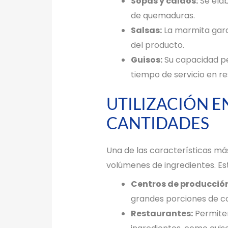
Sopas y caldos:
Se elab
de quemaduras.
Salsas:
La marmita garan
del producto.
Guisos:
Su capacidad per
tiempo de servicio en re
UTILIZACIÓN E
CANTIDADES
Una de las características má
volúmenes de ingredientes. Es
Centros de producción
grandes porciones de co
Restaurantes:
Permiten